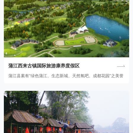
蒲江西来古镇国际旅游康养度假区
蒲江县素有“绿色蒲江、生态新城、天然氧吧、成都花园”之美誉