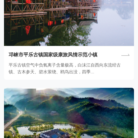
邛崃市平乐古镇国家级康旅风情示范小镇
平乐古镇空气中负氧离子含量极高，白沫江自西向东流经古
镇、古木参天、碧水萦绕、鸥鸟出没，四季...